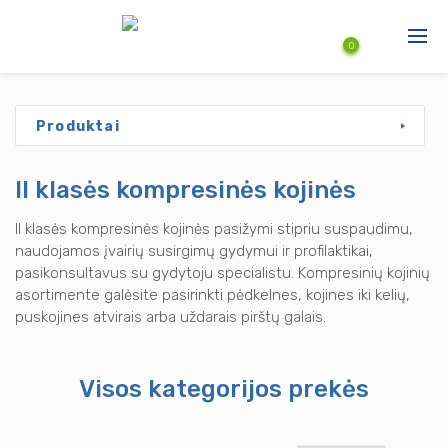
Pereiti į pagrindinį turinį
0
Produktai
Produktai
Paslaugos
II klasės kompresinės kojinės
Naujienos
II klasės kompresinės kojinės pasižymi stipriu suspaudimu,
Aktuali informacija
naudojamos įvairių susirgimų gydymui ir profilaktikai,
pasikonsultavus su gydytoju specialistu. Kompresinių kojinių
asortimente galėsite pasirinkti pėdkelnes, kojines iki kelių,
puskojines atvirais arba uždarais pirštų galais.
Visos kategorijos prekės