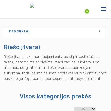
Pereiti į pagrindinį turinį
0
Produktai
Produktai
Paslaugos
Riešo įtvarai
Naujienos
Riešo įtvarai rekomenduojami patyrus stipinkaulio lūžius,
Aktuali informacija
raiščių patempimą ar plyšimą, reabilitacijos laikotarpiu po
traumos, sergant artritu. Riešo įtvaras stabilizuoja ir
sutvirtina, todėl galima naudoti profilaktiškai, siekiant išvengti
pasikartojančių traumų sportuojant ar intensyviai dirbant.
Visos kategorijos prekės